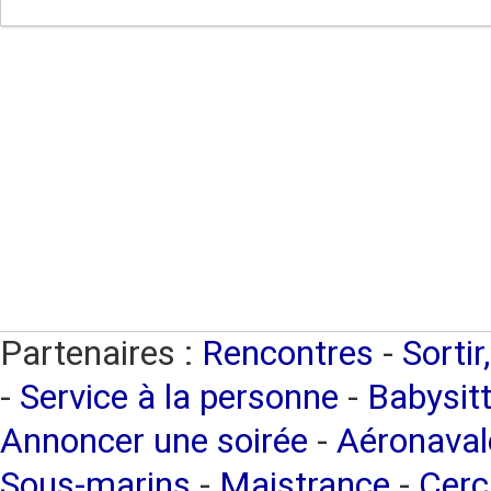
Partenaires :
Rencontres
-
Sortir
-
Service à la personne
-
Babysitt
Annoncer une soirée
-
Aéronaval
Sous-marins
-
Maistrance
-
Cerc