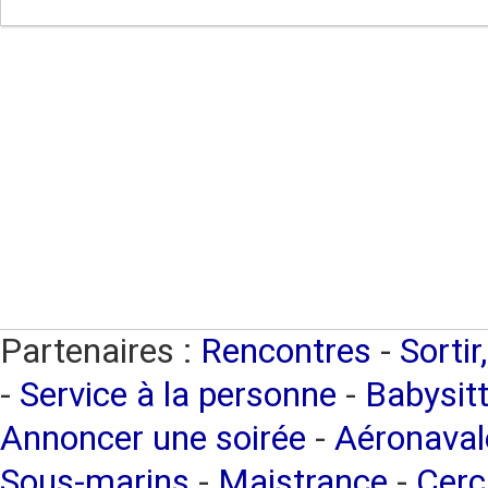
Partenaires :
Rencontres
-
Sortir
-
Service à la personne
-
Babysitt
Annoncer une soirée
-
Aéronaval
Sous-marins
-
Maistrance
-
Cerc