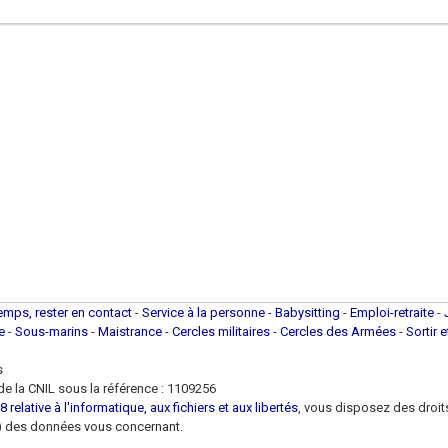
temps, rester en contact
-
Service à la personne
-
Babysitting
-
Emploi-retraite
-
ue
-
Sous-marins
-
Maistrance
-
Cercles militaires
-
Cercles des Armées
-
Sortir 
s
e la CNIL sous la référence : 1109256
 relative à l'informatique, aux fichiers et aux libertés
, vous disposez des droits 
 loi) des données vous concernant.