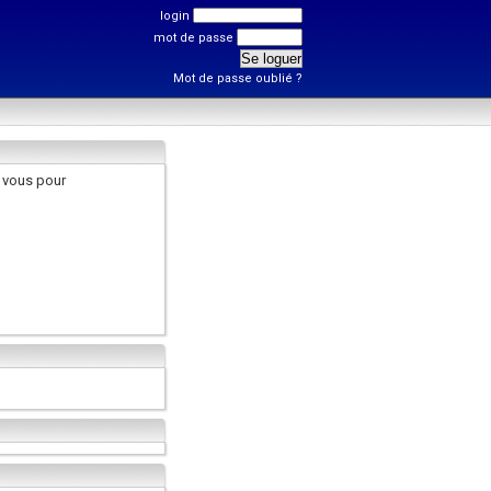
login
mot de passe
Mot de passe oublié ?
 vous pour