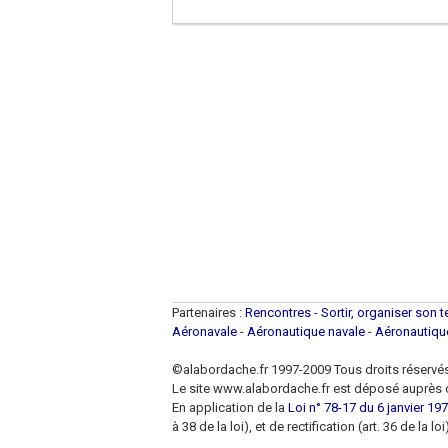
Partenaires :
Rencontres
-
Sortir, organiser son 
Aéronavale
-
Aéronautique navale
-
Aéronautiq
©alabordache.fr 1997-2009 Tous droits réservé
Le site www.alabordache.fr est déposé auprès d
En application de la
Loi n° 78-17 du 6 janvier 1978
à 38 de la loi), et de rectification (art. 36 de la