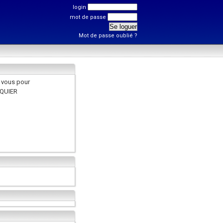
login
mot de passe
Mot de passe oublié ?
 vous pour
RQUIER