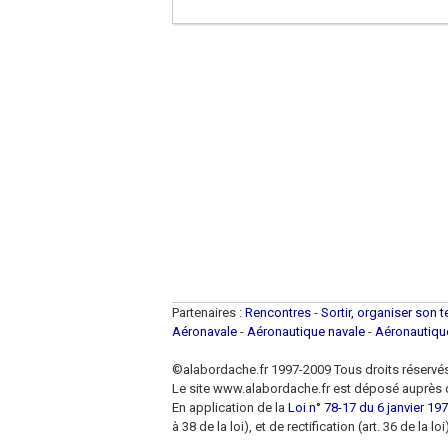
Partenaires :
Rencontres
-
Sortir, organiser son 
Aéronavale
-
Aéronautique navale
-
Aéronautiq
©alabordache.fr 1997-2009 Tous droits réservé
Le site www.alabordache.fr est déposé auprès d
En application de la
Loi n° 78-17 du 6 janvier 1978
à 38 de la loi), et de rectification (art. 36 de la