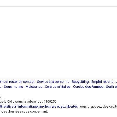
temps, rester en contact
-
Service à la personne
-
Babysitting
-
Emploi-retraite
-
ue
-
Sous-marins
-
Maistrance
-
Cercles militaires
-
Cercles des Armées
-
Sortir 
s
e la CNIL sous la référence : 1109256
 relative à l'informatique, aux fichiers et aux libertés
, vous disposez des droits 
 loi) des données vous concernant.