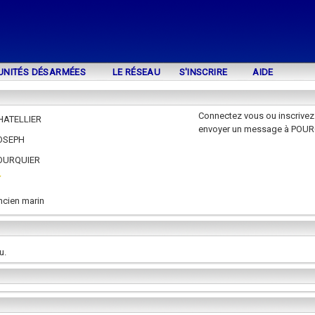
UNITÉS DÉSARMÉES
LE RÉSEAU
S'INSCRIRE
AIDE
Connectez vous ou inscrivez
HATELLIER
envoyer un message à POU
OSEPH
OURQUIER
ncien marin
u.