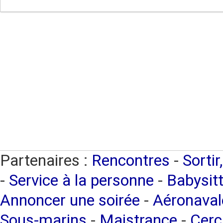
Partenaires :
Rencontres
-
Sortir
-
Service à la personne
-
Babysitt
Annoncer une soirée
-
Aéronaval
Sous-marins
-
Maistrance
-
Cerc