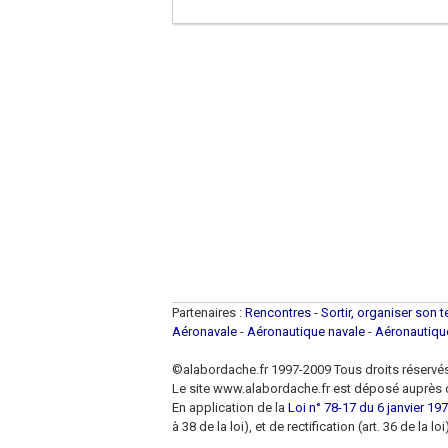
Partenaires :
Rencontres
-
Sortir, organiser son 
Aéronavale
-
Aéronautique navale
-
Aéronautiq
©alabordache.fr 1997-2009 Tous droits réservé
Le site www.alabordache.fr est déposé auprès d
En application de la
Loi n° 78-17 du 6 janvier 1978
à 38 de la loi), et de rectification (art. 36 de la