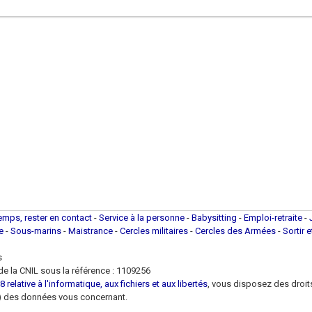
temps, rester en contact
-
Service à la personne
-
Babysitting
-
Emploi-retraite
-
ue
-
Sous-marins
-
Maistrance
-
Cercles militaires
-
Cercles des Armées
-
Sortir 
s
e la CNIL sous la référence : 1109256
 relative à l'informatique, aux fichiers et aux libertés
, vous disposez des droits 
 loi) des données vous concernant.