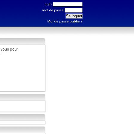
login
mot de passe
Mot de passe oublié ?
 vous pour
r