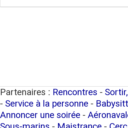
Partenaires :
Rencontres
-
Sortir
-
Service à la personne
-
Babysitt
Annoncer une soirée
-
Aéronaval
Sous-marins
-
Maistrance
-
Cerc