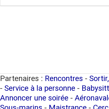
Partenaires :
Rencontres
-
Sortir
-
Service à la personne
-
Babysitt
Annoncer une soirée
-
Aéronaval
Sous-marins
-
Maistrance
-
Cerc