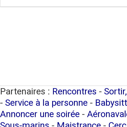
Partenaires :
Rencontres
-
Sortir
-
Service à la personne
-
Babysitt
Annoncer une soirée
-
Aéronaval
Sous-marins
-
Maistrance
-
Cerc