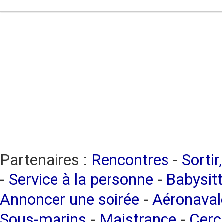
Partenaires :
Rencontres
-
Sortir
-
Service à la personne
-
Babysitt
Annoncer une soirée
-
Aéronaval
Sous-marins
-
Maistrance
-
Cerc