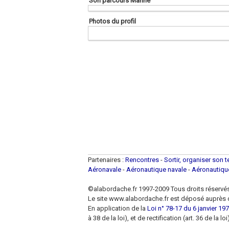
Son parcours Marine
Photos du profil
Partenaires :
Rencontres
-
Sortir, organiser son 
Aéronavale
-
Aéronautique navale
-
Aéronautiq
©alabordache.fr 1997-2009 Tous droits réservé
Le site www.alabordache.fr est déposé auprès d
En application de la
Loi n° 78-17 du 6 janvier 1978
à 38 de la loi), et de rectification (art. 36 de la