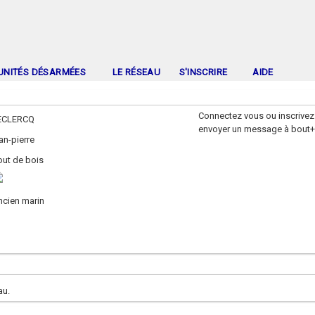
UNITÉS DÉSARMÉES
LE RÉSEAU
S'INSCRIRE
AIDE
Connectez vous ou inscrivez
ECLERCQ
envoyer un message à bout
an-pierre
out de bois
ncien marin
au.