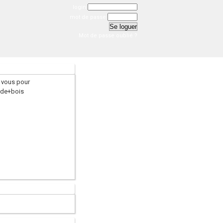
login
mot de passe
Mot de passe oublié ?
 vous pour
+de+bois