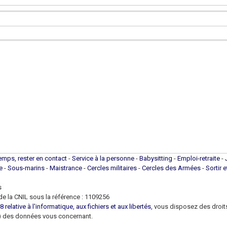
temps, rester en contact
-
Service à la personne
-
Babysitting
-
Emploi-retraite
-
ue
-
Sous-marins
-
Maistrance
-
Cercles militaires
-
Cercles des Armées
-
Sortir 
s
e la CNIL sous la référence : 1109256
 relative à l'informatique, aux fichiers et aux libertés
, vous disposez des droits 
 loi) des données vous concernant.