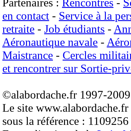
Partenaires :
Rencontres
-
S
en contact
-
Service à la pe
retraite
-
Job étudiants
-
Ann
Aéronautique navale
-
Aéro
Maistrance
-
Cercles militai
et rencontrer sur Sortie-priv
©alabordache.fr 1997-2009 
Le site www.alabordache.fr
sous la référence : 1109256