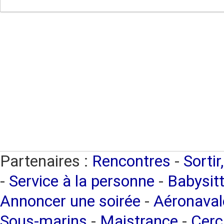
Partenaires :
Rencontres
-
Sortir
-
Service à la personne
-
Babysitt
Annoncer une soirée
-
Aéronaval
Sous-marins
-
Maistrance
-
Cerc