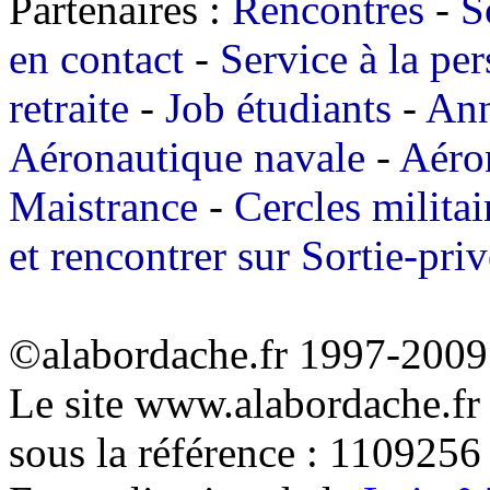
Partenaires :
Rencontres
-
S
en contact
-
Service à la pe
retraite
-
Job étudiants
-
Ann
Aéronautique navale
-
Aéro
Maistrance
-
Cercles militai
et rencontrer sur Sortie-priv
©alabordache.fr 1997-2009 
Le site www.alabordache.fr
sous la référence : 1109256