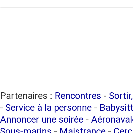
Partenaires :
Rencontres
-
Sortir
-
Service à la personne
-
Babysitt
Annoncer une soirée
-
Aéronaval
Sous-marins
-
Maistrance
-
Cerc