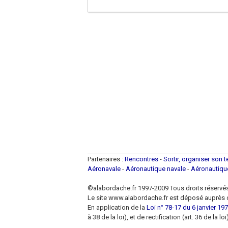
Partenaires :
Rencontres
-
Sortir, organiser son 
Aéronavale
-
Aéronautique navale
-
Aéronautiq
©alabordache.fr 1997-2009 Tous droits réservé
Le site www.alabordache.fr est déposé auprès d
En application de la
Loi n° 78-17 du 6 janvier 1978
à 38 de la loi), et de rectification (art. 36 de la