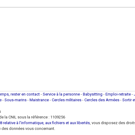
temps, rester en contact
-
Service à la personne
-
Babysitting
-
Emploi-retraite
-
ue
-
Sous-marins
-
Maistrance
-
Cercles militaires
-
Cercles des Armées
-
Sortir 
s
e la CNIL sous la référence : 1109256
 relative à l'informatique, aux fichiers et aux libertés
, vous disposez des droits 
 loi) des données vous concernant.