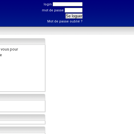
login
mot de passe
Mot de passe oublié ?
 vous pour
e