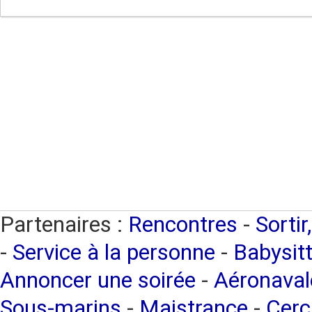
Partenaires :
Rencontres
-
Sortir
-
Service à la personne
-
Babysitt
Annoncer une soirée
-
Aéronaval
Sous-marins
-
Maistrance
-
Cerc