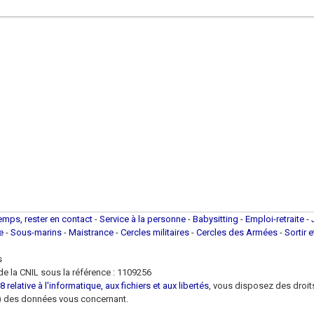
temps, rester en contact
-
Service à la personne
-
Babysitting
-
Emploi-retraite
-
ue
-
Sous-marins
-
Maistrance
-
Cercles militaires
-
Cercles des Armées
-
Sortir 
s
e la CNIL sous la référence : 1109256
 relative à l'informatique, aux fichiers et aux libertés
, vous disposez des droits 
 loi) des données vous concernant.