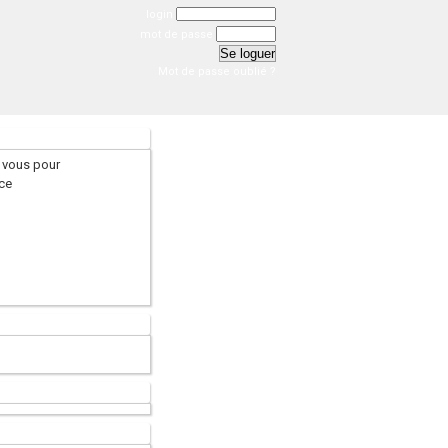
login
mot de passe
Mot de passe oublié ?
 vous pour
ce