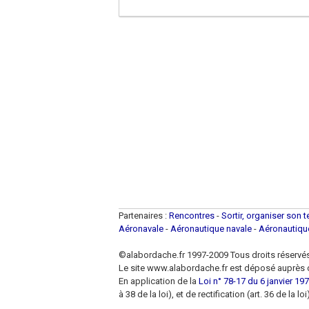
Partenaires :
Rencontres
-
Sortir, organiser son 
Aéronavale
-
Aéronautique navale
-
Aéronautiq
©alabordache.fr 1997-2009 Tous droits réservé
Le site www.alabordache.fr est déposé auprès d
En application de la
Loi n° 78-17 du 6 janvier 1978
à 38 de la loi), et de rectification (art. 36 de la