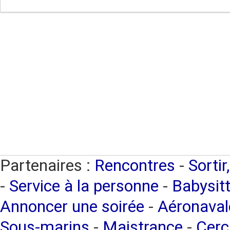
Partenaires :
Rencontres
-
Sortir
-
Service à la personne
-
Babysitt
Annoncer une soirée
-
Aéronaval
Sous-marins
-
Maistrance
-
Cerc