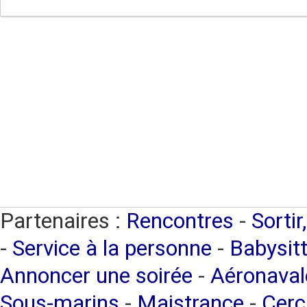
Partenaires :
Rencontres
-
Sortir
-
Service à la personne
-
Babysitt
Annoncer une soirée
-
Aéronaval
Sous-marins
-
Maistrance
-
Cerc