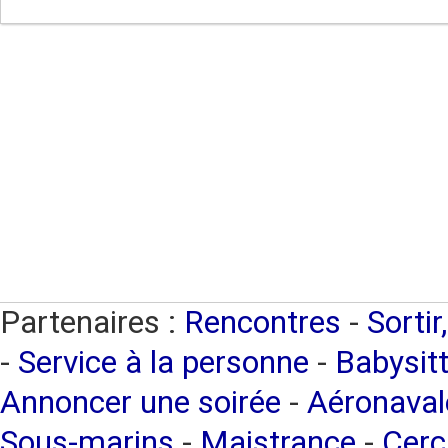
Partenaires :
Rencontres
-
Sortir
-
Service à la personne
-
Babysitt
Annoncer une soirée
-
Aéronaval
Sous-marins
-
Maistrance
-
Cerc