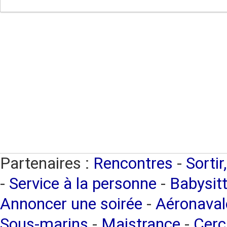
Partenaires :
Rencontres
-
Sortir
-
Service à la personne
-
Babysitt
Annoncer une soirée
-
Aéronaval
Sous-marins
-
Maistrance
-
Cerc