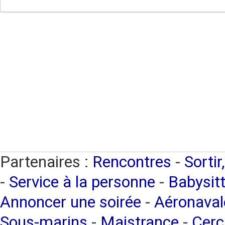
Partenaires :
Rencontres
-
Sortir
-
Service à la personne
-
Babysitt
Annoncer une soirée
-
Aéronaval
Sous-marins
-
Maistrance
-
Cerc