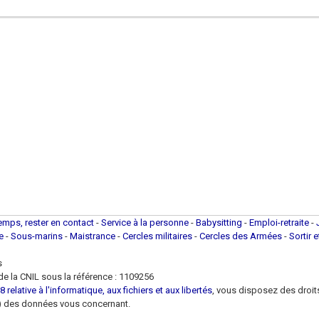
temps, rester en contact
-
Service à la personne
-
Babysitting
-
Emploi-retraite
-
ue
-
Sous-marins
-
Maistrance
-
Cercles militaires
-
Cercles des Armées
-
Sortir 
s
e la CNIL sous la référence : 1109256
 relative à l'informatique, aux fichiers et aux libertés
, vous disposez des droits 
 loi) des données vous concernant.