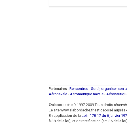
Partenaires :
Rencontres
-
Sortir, organiser son 
Aéronavale
-
Aéronautique navale
-
Aéronautiq
©alabordache.fr 1997-2009 Tous droits réservé
Le site www.alabordache.fr est déposé auprès d
En application de la
Loi n° 78-17 du 6 janvier 1978
à 38 de la loi), et de rectification (art. 36 de la