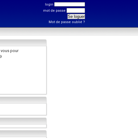
login
mot de passe
Mot de passe oublié ?
 vous pour
9