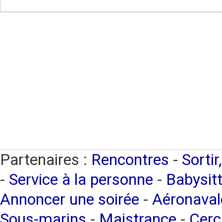
Partenaires :
Rencontres
-
Sortir
-
Service à la personne
-
Babysitt
Annoncer une soirée
-
Aéronaval
Sous-marins
-
Maistrance
-
Cerc