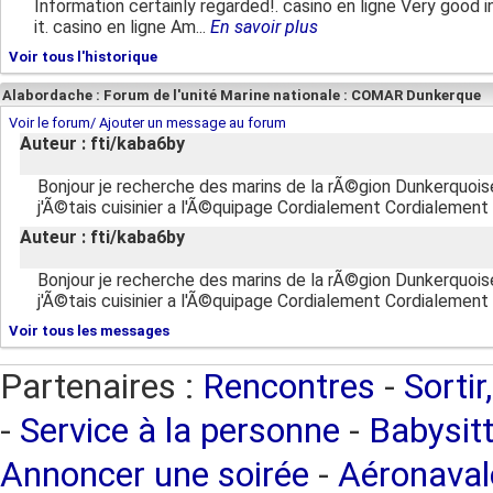
Information certainly regarded!. casino en ligne Very good i
it. casino en ligne Am...
En savoir plus
Voir tous l'historique
Alabordache : Forum de l'unité Marine nationale : COMAR Dunkerque
Voir le forum/ Ajouter un message au forum
Auteur : fti/kaba6by
Bonjour je recherche des marins de la rÃ©gion Dunkerquo
j'Ã©tais cuisinier a l'Ã©quipage Cordialement Cordialement
Auteur : fti/kaba6by
Bonjour je recherche des marins de la rÃ©gion Dunkerquo
j'Ã©tais cuisinier a l'Ã©quipage Cordialement Cordialement
Voir tous les messages
Partenaires :
Rencontres
-
Sortir
-
Service à la personne
-
Babysitt
Annoncer une soirée
-
Aéronaval