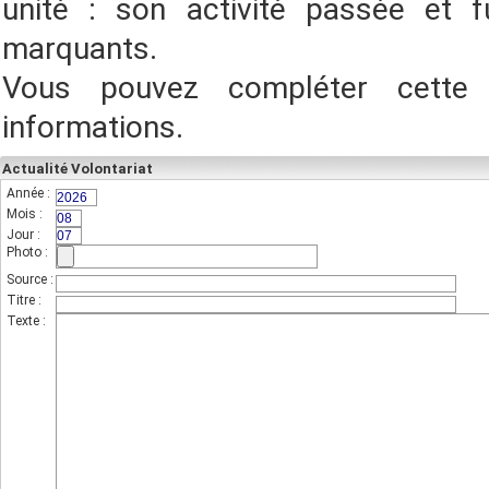
unité : son activité passée et f
marquants.
Vous pouvez compléter cette
informations.
Actualité Volontariat
Année :
(champs indispensable,sur 4 chiffres)
Mois :
(sur 2 chiffres)
Jour :
(sur 2 chiffres)
Photo :
(photo de l'unité)
Source :
Titre :
Texte :