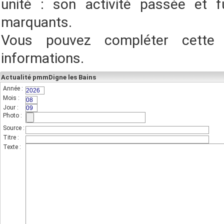
unité : son activité passée et f
marquants.
Vous pouvez compléter cette
informations.
Actualité pmmDigne les Bains
Année :
(champs indispensable,sur 4 chiffres)
Mois :
(sur 2 chiffres)
Jour :
(sur 2 chiffres)
Photo :
(photo de l'unité)
Source :
Titre :
Texte :