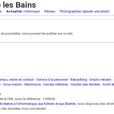
les Bains
m
Actualité
/ Historique
Réseau
Photographies
(
Ajouter une photo
 en possédez, vous pouvez les publier sur ce site
temps, rester en contact
-
Service à la personne
-
Babysitting
-
Emploi-retraite
-
e
-
Sous-marins
-
Maistrance
-
Cercles militaires
-
Cercles des Armées
-
Sortir e
s
e la CNIL sous la référence : 1109256
 relative à l'informatique, aux fichiers et aux libertés
, vous disposez des droits 
 loi) des données vous concernant.