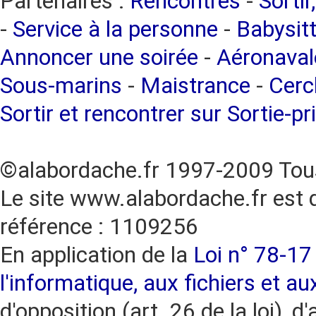
Partenaires :
Rencontres
-
Sortir
-
Service à la personne
-
Babysitt
Annoncer une soirée
-
Aéronaval
Sous-marins
-
Maistrance
-
Cercl
Sortir et rencontrer sur Sortie-pr
©alabordache.fr 1997-2009 Tous
Le site www.alabordache.fr est 
référence : 1109256
En application de la
Loi n° 78-17 
l'informatique, aux fichiers et au
d'opposition (art. 26 de la loi), d'