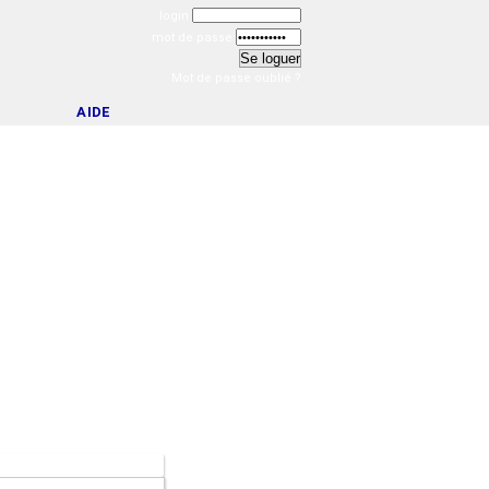
login
mot de passe
Mot de passe oublié ?
AIDE