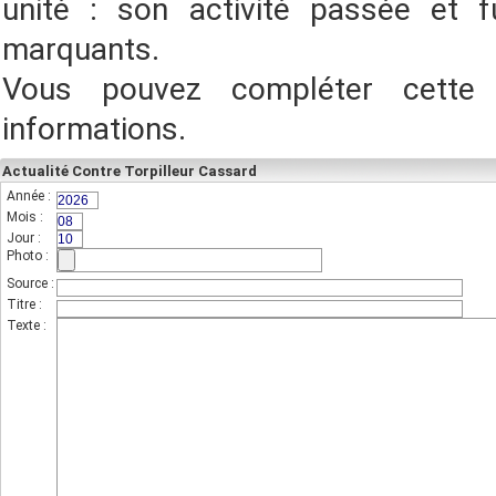
unité : son activité passée et f
marquants.
Vous pouvez compléter cette
informations.
Actualité Contre Torpilleur Cassard
Année :
(champs indispensable,sur 4 chiffres)
Mois :
(sur 2 chiffres)
Jour :
(sur 2 chiffres)
Photo :
(photo de l'unité)
Source :
Titre :
Texte :