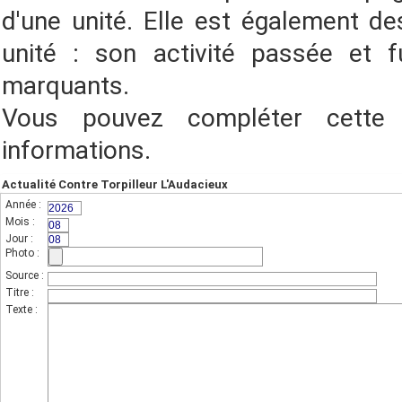
d'une unité. Elle est également des
unité : son activité passée et f
marquants.
Vous pouvez compléter cette
informations.
Actualité Contre Torpilleur L'Audacieux
Année :
(champs indispensable,sur 4 chiffres)
Mois :
(sur 2 chiffres)
Jour :
(sur 2 chiffres)
Photo :
(photo de l'unité)
Source :
Titre :
Texte :