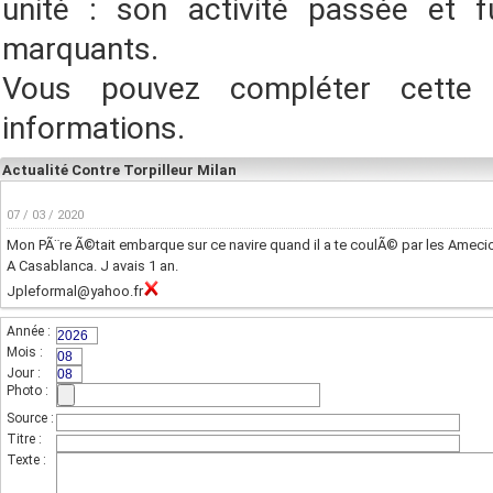
unité : son activité passée et f
marquants.
Vous pouvez compléter cette
informations.
Actualité Contre Torpilleur Milan
07 / 03 / 2020
Mon PÃ¨re Ã©tait embarque sur ce navire quand il a te coulÃ© par les Ameci
A Casablanca. J avais 1 an.
Jpleformal@yahoo.fr
Année :
(champs indispensable,sur 4 chiffres)
Mois :
(sur 2 chiffres)
Jour :
(sur 2 chiffres)
Photo :
(photo de l'unité)
Source :
Titre :
Texte :