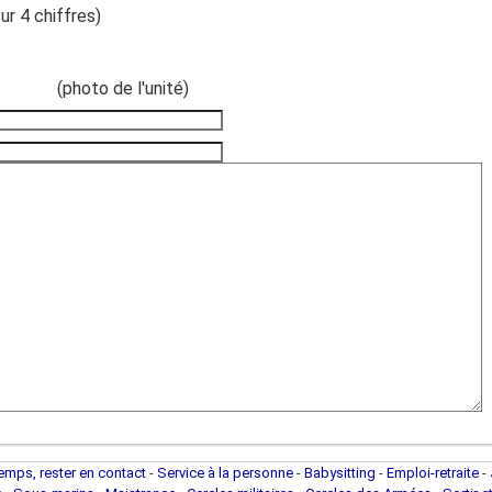
ur 4 chiffres)
(photo de l'unité)
temps, rester en contact
-
Service à la personne
-
Babysitting
-
Emploi-retraite
-