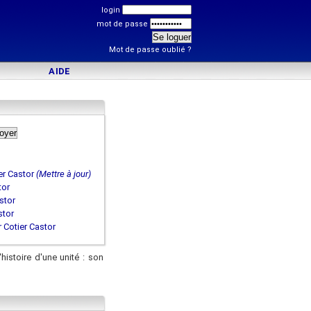
login
mot de passe
Mot de passe oublié ?
AIDE
er Castor
(Mettre à jour)
tor
stor
stor
 Cotier Castor
'histoire d'une unité : son