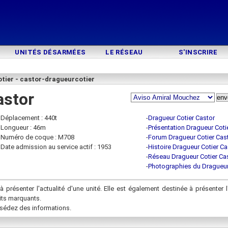
UNITÉS DÉSARMÉES
LE RÉSEAU
S'INSCRIRE
tier - castor-dragueurcotier
astor
Déplacement : 440t
-
Dragueur Cotier Castor
Longueur : 46m
-
Présentation Dragueur Coti
Numéro de coque : M708
-
Forum Dragueur Cotier Cas
Date admission au service actif : 1953
-
Histoire Dragueur Cotier Ca
-
Réseau Dragueur Cotier Ca
-
Photographies du Dragueur
à présenter l'actualité d'une unité. Elle est également destinée à présenter l
aits marquants.
sédez des informations.