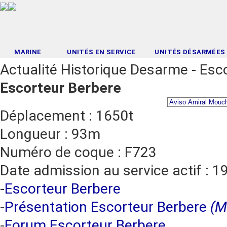
MARINE
UNITÉS EN SERVICE
UNITÉS DÉSARMÉES
Actualité Historique Desarme - Esc
Escorteur Berbere
Déplacement : 1650t
Longueur : 93m
Numéro de coque : F723
Date admission au service actif : 1
-
Escorteur Berbere
-
Présentation Escorteur Berbere
(M
-
Forum Escorteur Berbere