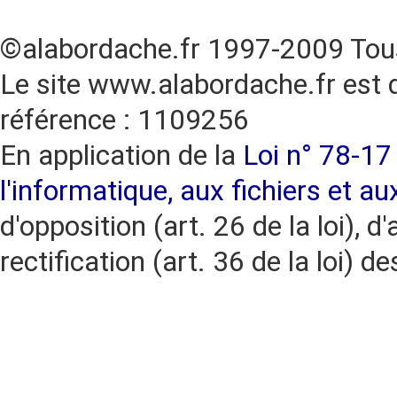
©alabordache.fr 1997-2009 Tous
Le site www.alabordache.fr est 
référence : 1109256
En application de la
Loi n° 78-17 
l'informatique, aux fichiers et au
d'opposition (art. 26 de la loi), d'
rectification (art. 36 de la loi)