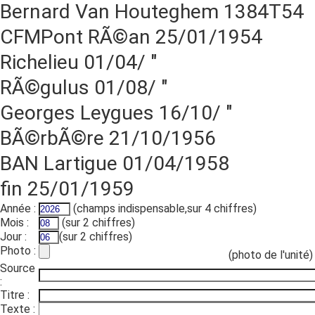
Bernard Van Houteghem 1384T54
CFMPont RÃ©an 25/01/1954
Richelieu 01/04/ "
RÃ©gulus 01/08/ "
Georges Leygues 16/10/ "
BÃ©rbÃ©re 21/10/1956
BAN Lartigue 01/04/1958
fin 25/01/1959
Année :
(champs indispensable,sur 4 chiffres)
Mois :
(sur 2 chiffres)
Jour :
(sur 2 chiffres)
Photo :
(photo de l'unité)
Source
:
Titre :
Texte :