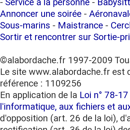
-
Service à la personne
-
Babysitt
Annoncer une soirée
-
Aéronaval
Sous-marins
-
Maistrance
-
Cercl
Sortir et rencontrer sur Sortie-pr
©alabordache.fr 1997-2009 Tous
Le site www.alabordache.fr est 
référence : 1109256
En application de la
Loi n° 78-17 
l'informatique, aux fichiers et au
d'opposition (art. 26 de la loi), d'
rectification (art. 36 de la loi)