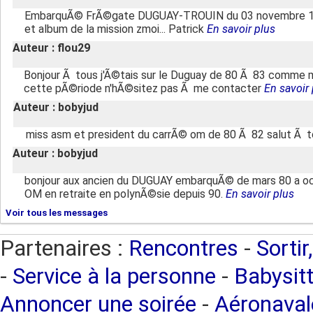
EmbarquÃ© FrÃ©gate DUGUAY-TROUIN du 03 novembre 1980 
et album de la mission zmoi... Patrick
En savoir plus
Auteur : flou29
Bonjour Ã tous j'Ã©tais sur le Duguay de 80 Ã 83 comme 
cette pÃ©riode n'hÃ©sitez pas Ã me contacter
En savoir 
Auteur : bobyjud
miss asm et president du carrÃ© om de 80 Ã 82 salut Ã 
Auteur : bobyjud
bonjour aux ancien du DUGUAY embarquÃ© de mars 80 a o
OM en retraite en polynÃ©sie depuis 90.
En savoir plus
Voir tous les messages
Partenaires :
Rencontres
-
Sortir
-
Service à la personne
-
Babysitt
Annoncer une soirée
-
Aéronaval