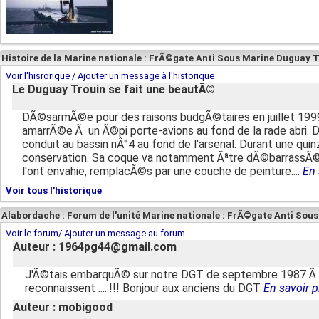
Histoire de la Marine nationale : FrÃ©gate Anti Sous Marine Duguay 
Voir l'hisrorique / Ajouter un message à l'historique
Le Duguay Trouin se fait une beautÃ©
DÃ©sarmÃ©e pour des raisons budgÃ©taires en juillet 199
amarrÃ©e Ã un Ã©pi porte-avions au fond de la rade abri. De
conduit au bassin nÂ°4 au fond de l'arsenal. Durant une quinz
conservation. Sa coque va notamment Ãªtre dÃ©barrassÃ©e
l'ont envahie, remplacÃ©s par une couche de peinture....
En 
Voir tous l'historique
Alabordache : Forum de l'unité Marine nationale : FrÃ©gate Anti Sou
Voir le forum/ Ajouter un message au forum
Auteur : 1964pg44@gmail.com
J'Ã©tais embarquÃ© sur notre DGT de septembre 1987 Ã m
reconnaissent .....!!! Bonjour aux anciens du DGT
En savoir p
Auteur : mobigood