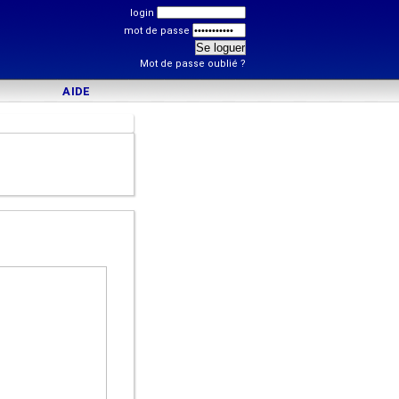
login
mot de passe
Mot de passe oublié ?
AIDE
)