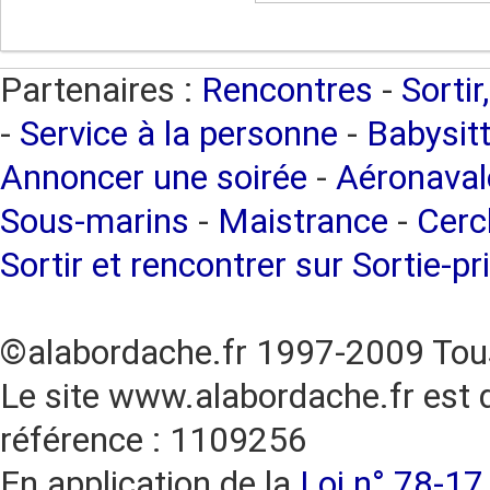
Partenaires :
Rencontres
-
Sortir
-
Service à la personne
-
Babysitt
Annoncer une soirée
-
Aéronaval
Sous-marins
-
Maistrance
-
Cercl
Sortir et rencontrer sur Sortie-pr
©alabordache.fr 1997-2009 Tous
Le site www.alabordache.fr est 
référence : 1109256
En application de la
Loi n° 78-17 