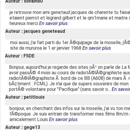
Auteur : silvain80
je retrouve mon ami genetaud jacques de charente tu faisait
etaient pierrot et legrand gilbert et le qm1marie et maitre
heureux merci
En savoir plus
Auteur : jacques geneteaud
moi aussi, j'ai fait parti du 1er Ã©quipage de la moselle, j'Ã©
site de mururoa le 1 er janvier 1968
En savoir plus
Auteur : F5DE
Bonjour, aujourd'hui je regarde des sites oÃ¹ on parle de L
avoir passÃ© 4 mois au cours de radiotÃ©lÃ©graphiste aux
radiotÃ©lÃ©graphiste Ã bord de ce BB (A608) de mars Ã n
bÃ¢timent : FCML). Je n'ai que de supers souvenirs de mon s
portÃ© volontaire pour "Pacifique" (sans savoir o...
En savoir
Auteur : petitlouis
bonjour, en cherchant des infos sur la moselle, j'ai vu ton 
l'Ã©poque. Je suis entrain de transformer mes films 8m/m e
amicalement Louis
En savoir plus
Auteur : gege13