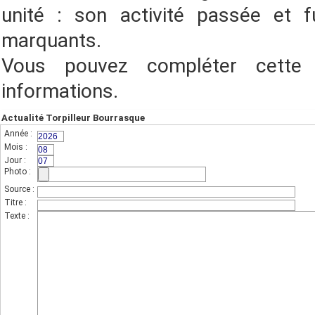
unité : son activité passée et f
marquants.
Vous pouvez compléter cette
informations.
Actualité Torpilleur Bourrasque
Année :
(champs indispensable,sur 4 chiffres)
Mois :
(sur 2 chiffres)
Jour :
(sur 2 chiffres)
Photo :
(photo de l'unité)
Source :
Titre :
Texte :