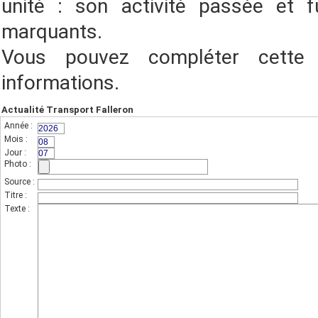
unité : son activité passée et f
marquants.
Vous pouvez compléter cette
informations.
Actualité Transport Falleron
Année :
(champs indispensable,sur 4 chiffres)
Mois :
(sur 2 chiffres)
Jour :
(sur 2 chiffres)
Photo :
(photo de l'unité)
Source :
Titre :
Texte :