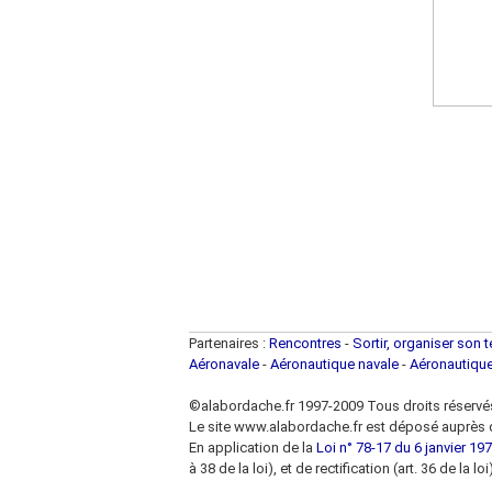
Partenaires :
Rencontres
-
Sortir, organiser son 
Aéronavale
-
Aéronautique navale
-
Aéronautiqu
©alabordache.fr 1997-2009 Tous droits réservé
Le site www.alabordache.fr est déposé auprès d
En application de la
Loi n° 78-17 du 6 janvier 1978
à 38 de la loi), et de rectification (art. 36 de la