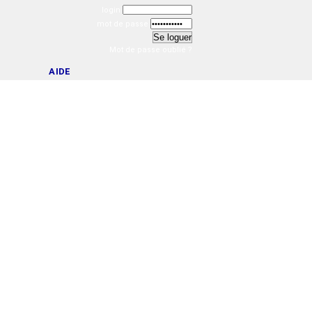
login
mot de passe
Mot de passe oublié ?
AIDE