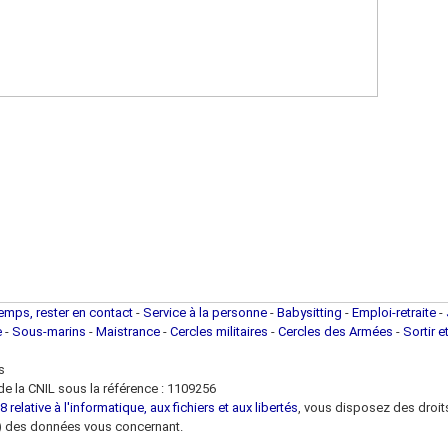
temps, rester en contact
-
Service à la personne
-
Babysitting
-
Emploi-retraite
-
e
-
Sous-marins
-
Maistrance
-
Cercles militaires
-
Cercles des Armées
-
Sortir e
s
e la CNIL sous la référence : 1109256
 relative à l'informatique, aux fichiers et aux libertés
, vous disposez des droits 
 loi) des données vous concernant.