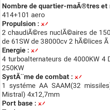
Nombre de quartier-maÃ®tres et 
414+101 aero
Propulsion :
2 chaudiÃ©res nuclÃ©aires de 15
de 61SW de 38000cv 2 hÃ©lices Ã 
Energie :
4 turboalternateurs de 4000KW 4 
250KW
SystÃ¨me de combat :
1 systéme AA SAAM(32 missiles)
Mistral) 4x12,7mm
Port base :