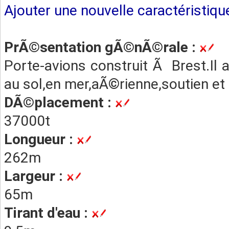
Ajouter une nouvelle caractéristiqu
PrÃ©sentation gÃ©nÃ©rale :
Porte-avions construit Ã Brest.Il a
au sol,en mer,aÃ©rienne,soutien et
DÃ©placement :
37000t
Longueur :
262m
Largeur :
65m
Tirant d'eau :