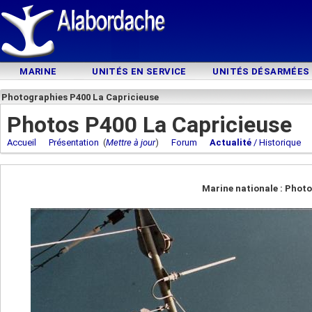
MARINE
UNITÉS EN SERVICE
UNITÉS DÉSARMÉES
Photographies P400 La Capricieuse
Photos P400 La Capricieuse
Accueil
Présentation
(
Mettre à jour
)
Forum
Actualité
/ Historique
Marine nationale : Photo