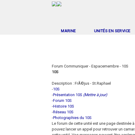
MARINE
UNITÉS EN SERVICE
Forum Communiquer - Espacemembre - 10S
10S
Description : FrÃ©jus - St.Raphael
-
10S
-
Présentation 10S
(Mettre à jour)
-
Forum 10S
-
Histoire 10S
-
Réseau 10S
-
Photographies du 10S
Le forum de cette unité est une page destinée à
pouvez lancer un appel pour retrouver un camar
cette unité. Vos messages peuvent être agréme