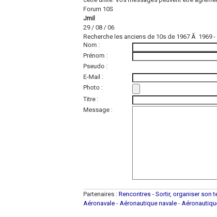
Forum 10S
Jmil
29 / 08 / 06
Recherche les anciens de 10s de 1967 Ã 1969 
Nom :
Prénom :
Pseudo :
E-Mail :
Photo :
Titre :
Message :
Partenaires :
Rencontres
-
Sortir, organiser son 
Aéronavale
-
Aéronautique navale
-
Aéronautiq