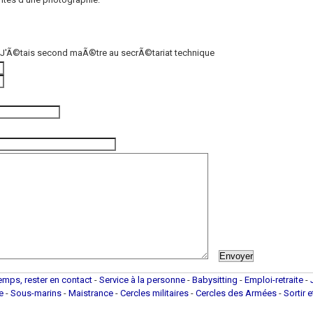
- J'Ã©tais second maÃ®tre au secrÃ©tariat technique
(photo de l'unité)
temps, rester en contact
-
Service à la personne
-
Babysitting
-
Emploi-retraite
-
ue
-
Sous-marins
-
Maistrance
-
Cercles militaires
-
Cercles des Armées
-
Sortir 