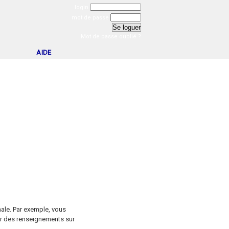
login
mot de passe
Mot de passe oublié ?
AIDE
nale. Par exemple, vous
er des renseignements sur