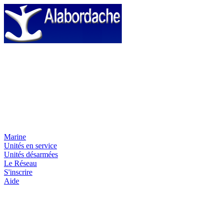
Marine
Unités en service
Unités désarmées
Le Réseau
S'inscrire
Aide