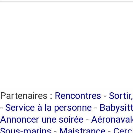
Partenaires :
Rencontres
-
Sortir
-
Service à la personne
-
Babysitt
Annoncer une soirée
-
Aéronaval
Sous-marins
-
Maistrance
-
Cercl