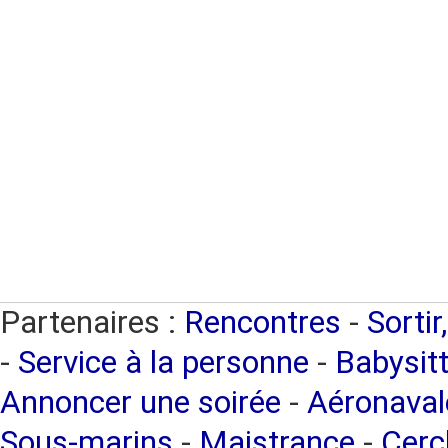
Partenaires :
Rencontres
-
Sortir
-
Service à la personne
-
Babysitt
Annoncer une soirée
-
Aéronaval
Sous-marins
-
Maistrance
-
Cercl